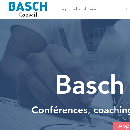
Approche Globale
Ex
Basch
Conférences, coachin
App